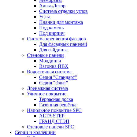
Мембраны
Альта-Декор
Система отделки углов
Углы
Планки для монтажа
Под камень
Под кирпич
Система крепления фасадов
Для фасадных панелей
Для сайдинга
Стеновые панели
Молдинги
Вагонка ПВХ
Водосточная система
Серия "Стандарт"
Серия "Элит"
Дренажная система
Уличное покрытие
Террасная доска
Газонная решётка
Напольное покрытие SPC
ALTA STEP
ГРАНД СТЭП
Стеновые панели SPC
Серии и коллекции