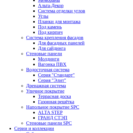
Мембраны
Альта-Декор
Система отделки углов
Углы
Планки для монтажа
Под камень
Под кирпич
Система крепления фасадов
Для фасадных панелей
Для сайдинга
Стеновые панели
Молдинги
Вагонка ПВХ
Водосточная система
Серия "Стандарт"
Серия "Элит"
Дренажная система
Уличное покрытие
Террасная доска
Газонная решётка
Напольное покрытие SPC
ALTA STEP
ГРАНД СТЭП
Стеновые панели SPC
Серии и коллекции