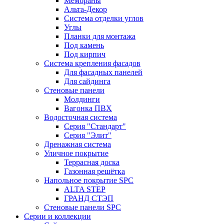
Мембраны
Альта-Декор
Система отделки углов
Углы
Планки для монтажа
Под камень
Под кирпич
Система крепления фасадов
Для фасадных панелей
Для сайдинга
Стеновые панели
Молдинги
Вагонка ПВХ
Водосточная система
Серия "Стандарт"
Серия "Элит"
Дренажная система
Уличное покрытие
Террасная доска
Газонная решётка
Напольное покрытие SPC
ALTA STEP
ГРАНД СТЭП
Стеновые панели SPC
Серии и коллекции