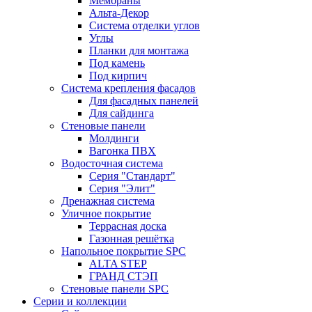
Мембраны
Альта-Декор
Система отделки углов
Углы
Планки для монтажа
Под камень
Под кирпич
Система крепления фасадов
Для фасадных панелей
Для сайдинга
Стеновые панели
Молдинги
Вагонка ПВХ
Водосточная система
Серия "Стандарт"
Серия "Элит"
Дренажная система
Уличное покрытие
Террасная доска
Газонная решётка
Напольное покрытие SPC
ALTA STEP
ГРАНД СТЭП
Стеновые панели SPC
Серии и коллекции