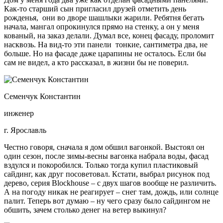
Как-то старший сын пригласил друзей отметить день
рожденья, они во дворе шашлыки жарили. Ребятня бегать
начала, мангал опрокинулся прямо на стенку, а он у меня
кованый, на заказ делали. Думал все, конец фасаду, проломит
насквозь. На вид-то эти панели тонкие, сантиметра два, не
больше. Но на фасаде даже царапины не осталось. Если бы
сам не видел, а кто рассказал, в жизни бы не поверил.
Семенчук Константин
инженер
г. Ярославль
Честно говоря, сначала я дом обшил вагонкой. Выстоял он
один сезон, после зимы-весны вагонка набрала воды, фасад
вздулся и покоробился. Только тогда купил пластиковый
сайдинг, как друг посоветовал. Кстати, выбрал рисунок под
дерево, серия Blockhouse – с двух шагов вообще не различить.
А на погоду никак не реагирует – снег там, дождь, или солнце
палит. Теперь вот думаю – ну чего сразу было сайдингом не
обшить, зачем столько денег на ветер выкинул?