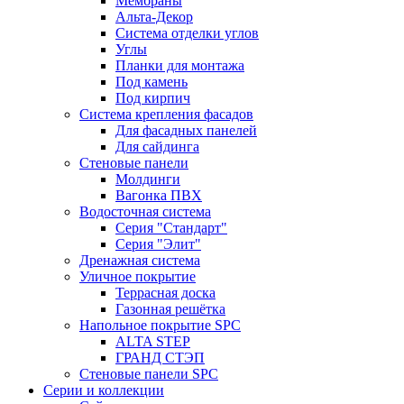
Мембраны
Альта-Декор
Система отделки углов
Углы
Планки для монтажа
Под камень
Под кирпич
Система крепления фасадов
Для фасадных панелей
Для сайдинга
Стеновые панели
Молдинги
Вагонка ПВХ
Водосточная система
Серия "Стандарт"
Серия "Элит"
Дренажная система
Уличное покрытие
Террасная доска
Газонная решётка
Напольное покрытие SPC
ALTA STEP
ГРАНД СТЭП
Стеновые панели SPC
Серии и коллекции