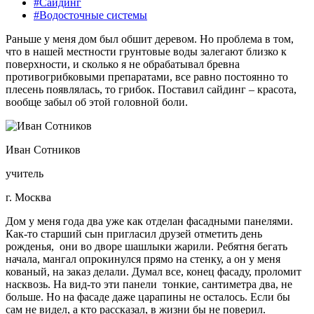
#Сайдинг
#Водосточные системы
Раньше у меня дом был обшит деревом. Но проблема в том,
что в нашей местности грунтовые воды залегают близко к
поверхности, и сколько я не обрабатывал бревна
противогрибковыми препаратами, все равно постоянно то
плесень появлялась, то грибок. Поставил сайдинг – красота,
вообще забыл об этой головной боли.
Иван Сотников
учитель
г. Москва
Дом у меня года два уже как отделан фасадными панелями.
Как-то старший сын пригласил друзей отметить день
рожденья, они во дворе шашлыки жарили. Ребятня бегать
начала, мангал опрокинулся прямо на стенку, а он у меня
кованый, на заказ делали. Думал все, конец фасаду, проломит
насквозь. На вид-то эти панели тонкие, сантиметра два, не
больше. Но на фасаде даже царапины не осталось. Если бы
сам не видел, а кто рассказал, в жизни бы не поверил.