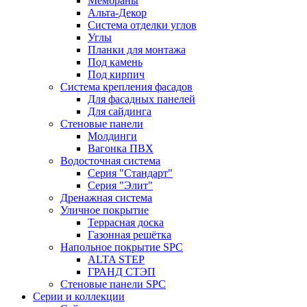
Мембраны
Альта-Декор
Система отделки углов
Углы
Планки для монтажа
Под камень
Под кирпич
Система крепления фасадов
Для фасадных панелей
Для сайдинга
Стеновые панели
Молдинги
Вагонка ПВХ
Водосточная система
Серия "Стандарт"
Серия "Элит"
Дренажная система
Уличное покрытие
Террасная доска
Газонная решётка
Напольное покрытие SPC
ALTA STEP
ГРАНД СТЭП
Стеновые панели SPC
Серии и коллекции