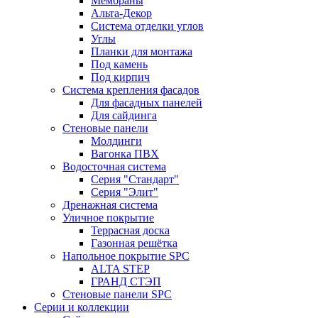
Мембраны
Альта-Декор
Система отделки углов
Углы
Планки для монтажа
Под камень
Под кирпич
Система крепления фасадов
Для фасадных панелей
Для сайдинга
Стеновые панели
Молдинги
Вагонка ПВХ
Водосточная система
Серия "Стандарт"
Серия "Элит"
Дренажная система
Уличное покрытие
Террасная доска
Газонная решётка
Напольное покрытие SPC
ALTA STEP
ГРАНД СТЭП
Стеновые панели SPC
Серии и коллекции