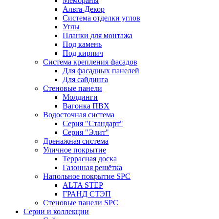
Мембраны
Альта-Декор
Система отделки углов
Углы
Планки для монтажа
Под камень
Под кирпич
Система крепления фасадов
Для фасадных панелей
Для сайдинга
Стеновые панели
Молдинги
Вагонка ПВХ
Водосточная система
Серия "Стандарт"
Серия "Элит"
Дренажная система
Уличное покрытие
Террасная доска
Газонная решётка
Напольное покрытие SPC
ALTA STEP
ГРАНД СТЭП
Стеновые панели SPC
Серии и коллекции