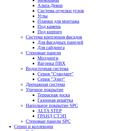
Мембраны
Альта-Декор
Система отделки углов
Углы
Планки для монтажа
Под камень
Под кирпич
Система крепления фасадов
Для фасадных панелей
Для сайдинга
Стеновые панели
Молдинги
Вагонка ПВХ
Водосточная система
Серия "Стандарт"
Серия "Элит"
Дренажная система
Уличное покрытие
Террасная доска
Газонная решётка
Напольное покрытие SPC
ALTA STEP
ГРАНД СТЭП
Стеновые панели SPC
Серии и коллекции