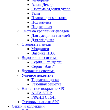
Мембраны
Альта-Декор
Система отделки углов
Углы
Планки для монтажа
Под камень
Под кирпич
Система крепления фасадов
Для фасадных панелей
Для сайдинга
Стеновые панели
Молдинги
Вагонка ПВХ
Водосточная система
Серия "Стандарт"
Серия "Элит"
Дренажная система
Уличное покрытие
Террасная доска
Газонная решётка
Напольное покрытие SPC
ALTA STEP
ГРАНД СТЭП
Стеновые панели SPC
Серии и коллекции