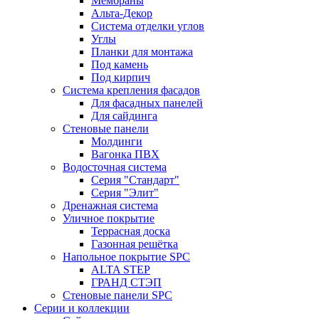
Мембраны
Альта-Декор
Система отделки углов
Углы
Планки для монтажа
Под камень
Под кирпич
Система крепления фасадов
Для фасадных панелей
Для сайдинга
Стеновые панели
Молдинги
Вагонка ПВХ
Водосточная система
Серия "Стандарт"
Серия "Элит"
Дренажная система
Уличное покрытие
Террасная доска
Газонная решётка
Напольное покрытие SPC
ALTA STEP
ГРАНД СТЭП
Стеновые панели SPC
Серии и коллекции