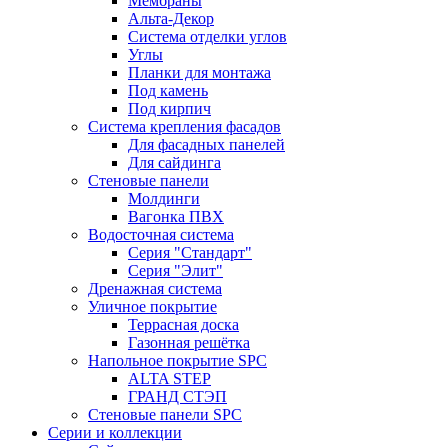
Мембраны
Альта-Декор
Система отделки углов
Углы
Планки для монтажа
Под камень
Под кирпич
Система крепления фасадов
Для фасадных панелей
Для сайдинга
Стеновые панели
Молдинги
Вагонка ПВХ
Водосточная система
Серия "Стандарт"
Серия "Элит"
Дренажная система
Уличное покрытие
Террасная доска
Газонная решётка
Напольное покрытие SPC
ALTA STEP
ГРАНД СТЭП
Стеновые панели SPC
Серии и коллекции