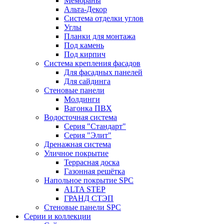
Мембраны
Альта-Декор
Система отделки углов
Углы
Планки для монтажа
Под камень
Под кирпич
Система крепления фасадов
Для фасадных панелей
Для сайдинга
Стеновые панели
Молдинги
Вагонка ПВХ
Водосточная система
Серия "Стандарт"
Серия "Элит"
Дренажная система
Уличное покрытие
Террасная доска
Газонная решётка
Напольное покрытие SPC
ALTA STEP
ГРАНД СТЭП
Стеновые панели SPC
Серии и коллекции