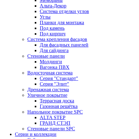
Мембраны
Альта-Декор
Система отделки углов
Углы
Планки для монтажа
Под камень
Под кирпич
Система крепления фасадов
Для фасадных панелей
Для сайдинга
Стеновые панели
Молдинги
Вагонка ПВХ
Водосточная система
Серия "Стандарт"
Серия "Элит"
Дренажная система
Уличное покрытие
Террасная доска
Газонная решётка
Напольное покрытие SPC
ALTA STEP
ГРАНД СТЭП
Стеновые панели SPC
Серии и коллекции