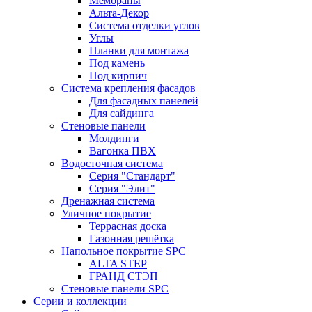
Мембраны
Альта-Декор
Система отделки углов
Углы
Планки для монтажа
Под камень
Под кирпич
Система крепления фасадов
Для фасадных панелей
Для сайдинга
Стеновые панели
Молдинги
Вагонка ПВХ
Водосточная система
Серия "Стандарт"
Серия "Элит"
Дренажная система
Уличное покрытие
Террасная доска
Газонная решётка
Напольное покрытие SPC
ALTA STEP
ГРАНД СТЭП
Стеновые панели SPC
Серии и коллекции