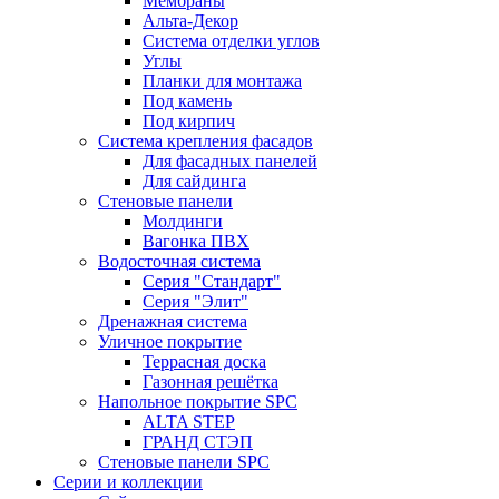
Мембраны
Альта-Декор
Система отделки углов
Углы
Планки для монтажа
Под камень
Под кирпич
Система крепления фасадов
Для фасадных панелей
Для сайдинга
Стеновые панели
Молдинги
Вагонка ПВХ
Водосточная система
Серия "Стандарт"
Серия "Элит"
Дренажная система
Уличное покрытие
Террасная доска
Газонная решётка
Напольное покрытие SPC
ALTA STEP
ГРАНД СТЭП
Стеновые панели SPC
Серии и коллекции