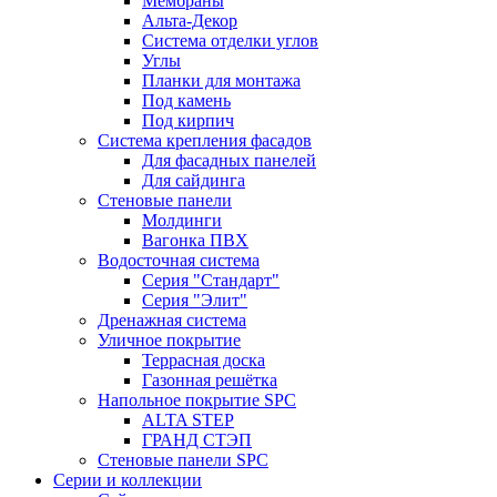
Мембраны
Альта-Декор
Система отделки углов
Углы
Планки для монтажа
Под камень
Под кирпич
Система крепления фасадов
Для фасадных панелей
Для сайдинга
Стеновые панели
Молдинги
Вагонка ПВХ
Водосточная система
Серия "Стандарт"
Серия "Элит"
Дренажная система
Уличное покрытие
Террасная доска
Газонная решётка
Напольное покрытие SPC
ALTA STEP
ГРАНД СТЭП
Стеновые панели SPC
Серии и коллекции