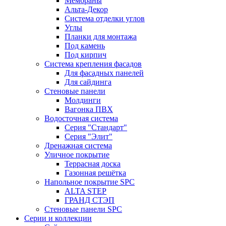
Мембраны
Альта-Декор
Система отделки углов
Углы
Планки для монтажа
Под камень
Под кирпич
Система крепления фасадов
Для фасадных панелей
Для сайдинга
Стеновые панели
Молдинги
Вагонка ПВХ
Водосточная система
Серия "Стандарт"
Серия "Элит"
Дренажная система
Уличное покрытие
Террасная доска
Газонная решётка
Напольное покрытие SPC
ALTA STEP
ГРАНД СТЭП
Стеновые панели SPC
Серии и коллекции