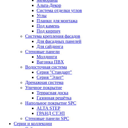
Мембраны
Альта-Декор
Система отделки углов
Углы
Планки для монтажа
Под камень
Под кирпич
Система крепления фасадов
Для фасадных панелей
Для сайдинга
Стеновые панели
Молдинги
Вагонка ПВХ
Водосточная система
Серия "Стандарт"
Серия "Элит"
Дренажная система
Уличное покрытие
Террасная доска
Газонная решётка
Напольное покрытие SPC
ALTA STEP
ГРАНД СТЭП
Стеновые панели SPC
Серии и коллекции