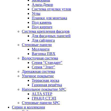
Мембраны
Альта-Декор
Система отделки углов
Углы
Планки для монтажа
Под камень
Под кирпич
Система крепления фасадов
Для фасадных панелей
Для сайдинга
Стеновые панели
Молдинги
Вагонка ПВХ
Водосточная система
Серия "Стандарт"
Серия "Элит"
Дренажная система
Уличное покрытие
Террасная доска
Газонная решётка
Напольное покрытие SPC
ALTA STEP
ГРАНД СТЭП
Стеновые панели SPC
Серии и коллекции