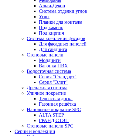
Мембраны
Альта-Декор
Система отделки углов
Углы
Планки для монтажа
Под камень
Под кирпич
Система крепления фасадов
Для фасадных панелей
Для сайдинга
Стеновые панели
Молдинги
Вагонка ПВХ
Водосточная система
Серия "Стандарт"
Серия "Элит"
Дренажная система
Уличное покрытие
Террасная доска
Газонная решётка
Напольное покрытие SPC
ALTA STEP
ГРАНД СТЭП
Стеновые панели SPC
Серии и коллекции