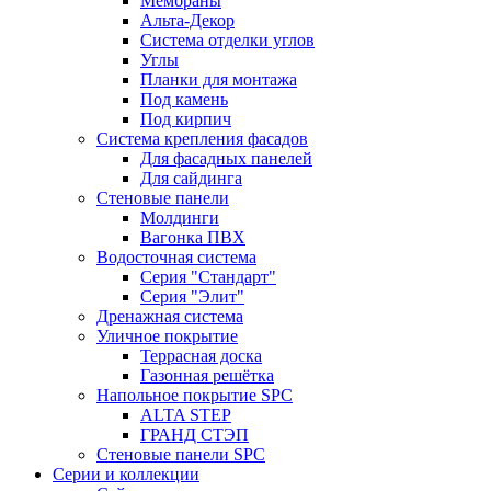
Мембраны
Альта-Декор
Система отделки углов
Углы
Планки для монтажа
Под камень
Под кирпич
Система крепления фасадов
Для фасадных панелей
Для сайдинга
Стеновые панели
Молдинги
Вагонка ПВХ
Водосточная система
Серия "Стандарт"
Серия "Элит"
Дренажная система
Уличное покрытие
Террасная доска
Газонная решётка
Напольное покрытие SPC
ALTA STEP
ГРАНД СТЭП
Стеновые панели SPC
Серии и коллекции