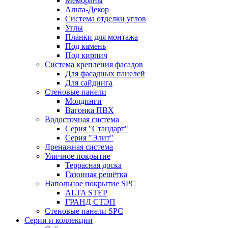
Мембраны
Альта-Декор
Система отделки углов
Углы
Планки для монтажа
Под камень
Под кирпич
Система крепления фасадов
Для фасадных панелей
Для сайдинга
Стеновые панели
Молдинги
Вагонка ПВХ
Водосточная система
Серия "Стандарт"
Серия "Элит"
Дренажная система
Уличное покрытие
Террасная доска
Газонная решётка
Напольное покрытие SPC
ALTA STEP
ГРАНД СТЭП
Стеновые панели SPC
Серии и коллекции