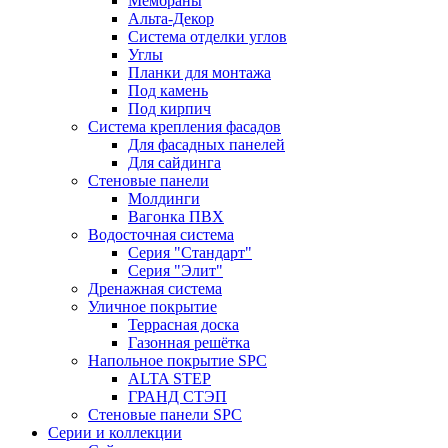
Мембраны
Альта-Декор
Система отделки углов
Углы
Планки для монтажа
Под камень
Под кирпич
Система крепления фасадов
Для фасадных панелей
Для сайдинга
Стеновые панели
Молдинги
Вагонка ПВХ
Водосточная система
Серия "Стандарт"
Серия "Элит"
Дренажная система
Уличное покрытие
Террасная доска
Газонная решётка
Напольное покрытие SPC
ALTA STEP
ГРАНД СТЭП
Стеновые панели SPC
Серии и коллекции