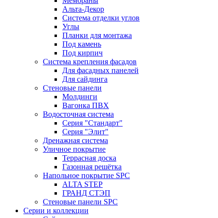
Мембраны
Альта-Декор
Система отделки углов
Углы
Планки для монтажа
Под камень
Под кирпич
Система крепления фасадов
Для фасадных панелей
Для сайдинга
Стеновые панели
Молдинги
Вагонка ПВХ
Водосточная система
Серия "Стандарт"
Серия "Элит"
Дренажная система
Уличное покрытие
Террасная доска
Газонная решётка
Напольное покрытие SPC
ALTA STEP
ГРАНД СТЭП
Стеновые панели SPC
Серии и коллекции