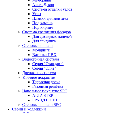
Мембраны
Альта-Декор
Система отделки углов
Углы
Планки для монтажа
Под камень
Под кирпич
Система крепления фасадов
Для фасадных панелей
Для сайдинга
Стеновые панели
Молдинги
Вагонка ПВХ
Водосточная система
Серия "Стандарт"
Серия "Элит"
Дренажная система
Уличное покрытие
Террасная доска
Газонная решётка
Напольное покрытие SPC
ALTA STEP
ГРАНД СТЭП
Стеновые панели SPC
Серии и коллекции