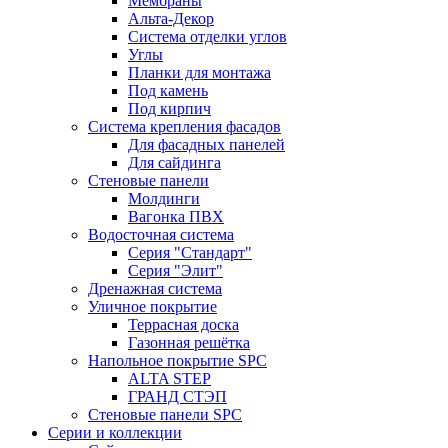
Мембраны
Альта-Декор
Система отделки углов
Углы
Планки для монтажа
Под камень
Под кирпич
Система крепления фасадов
Для фасадных панелей
Для сайдинга
Стеновые панели
Молдинги
Вагонка ПВХ
Водосточная система
Серия "Стандарт"
Серия "Элит"
Дренажная система
Уличное покрытие
Террасная доска
Газонная решётка
Напольное покрытие SPC
ALTA STEP
ГРАНД СТЭП
Стеновые панели SPC
Серии и коллекции