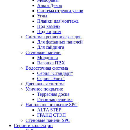
Мембраны
Альта-Декор
Система отделки углов
Углы
Планки для монтажа
Под камень
Под кирпич
Система крепления фасадов
Для фасадных панелей
Для сайдинга
Стеновые панели
Молдинги
Вагонка ПВХ
Водосточная система
Серия "Стандарт"
Серия "Элит"
Дренажная система
Уличное покрытие
Террасная доска
Газонная решётка
Напольное покрытие SPC
ALTA STEP
ГРАНД СТЭП
Стеновые панели SPC
Серии и коллекции