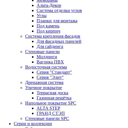
Мембраны
Альта-Декор
Система отделки углов
Углы
Планки для монтажа
Под камень
Под кирпич
Система крепления фасадов
Для фасадных панелей
Для сайдинга
Стеновые панели
Молдинги
Вагонка ПВХ
Водосточная система
Серия "Стандарт"
Серия "Элит"
Дренажная система
Уличное покрытие
Террасная доска
Газонная решётка
Напольное покрытие SPC
ALTA STEP
ГРАНД СТЭП
Стеновые панели SPC
Серии и коллекции