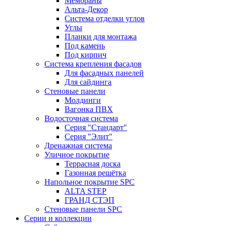
Мембраны
Альта-Декор
Система отделки углов
Углы
Планки для монтажа
Под камень
Под кирпич
Система крепления фасадов
Для фасадных панелей
Для сайдинга
Стеновые панели
Молдинги
Вагонка ПВХ
Водосточная система
Серия "Стандарт"
Серия "Элит"
Дренажная система
Уличное покрытие
Террасная доска
Газонная решётка
Напольное покрытие SPC
ALTA STEP
ГРАНД СТЭП
Стеновые панели SPC
Серии и коллекции