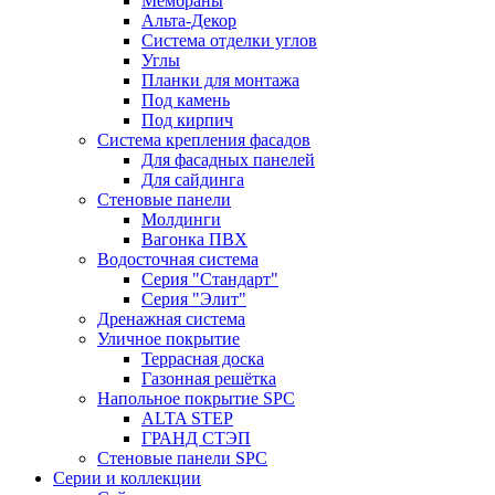
Мембраны
Альта-Декор
Система отделки углов
Углы
Планки для монтажа
Под камень
Под кирпич
Система крепления фасадов
Для фасадных панелей
Для сайдинга
Стеновые панели
Молдинги
Вагонка ПВХ
Водосточная система
Серия "Стандарт"
Серия "Элит"
Дренажная система
Уличное покрытие
Террасная доска
Газонная решётка
Напольное покрытие SPC
ALTA STEP
ГРАНД СТЭП
Стеновые панели SPC
Серии и коллекции